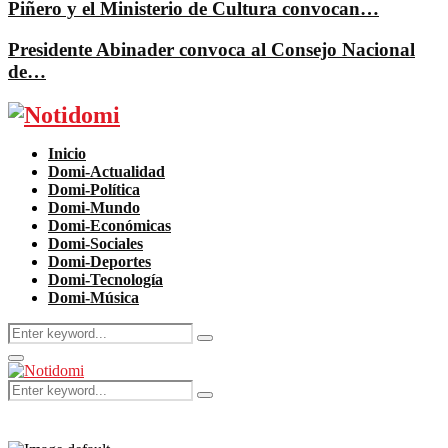
Piñero y el Ministerio de Cultura convocan…
Presidente Abinader convoca al Consejo Nacional
de…
Facebook
Twitter
Instagram
Pinterest
Youtube
Inicio
Domi-Actualidad
Domi-Política
Domi-Mundo
Domi-Económicas
Domi-Sociales
Domi-Deportes
Domi-Tecnología
Domi-Música
Search
Search
for:
Primary
Menu
Search
Search
for: