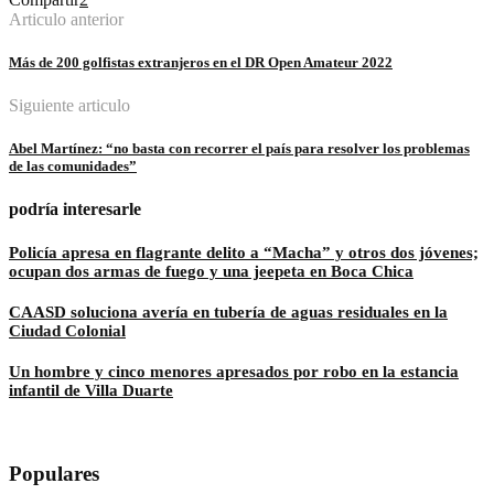
Articulo anterior
Más de 200 golfistas extranjeros en el DR Open Amateur 2022
Siguiente articulo
Abel Martínez: “no basta con recorrer el país para resolver los problemas
de las comunidades”
podría interesarle
Policía apresa en flagrante delito a “Macha” y otros dos jóvenes;
ocupan dos armas de fuego y una jeepeta en Boca Chica
CAASD soluciona avería en tubería de aguas residuales en la
Ciudad Colonial
Un hombre y cinco menores apresados por robo en la estancia
infantil de Villa Duarte
Populares