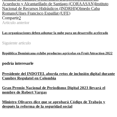
Acueducto y Alcantarillado de Santiago (CORAASAN)
Instituto
Nacional de Recursos Hidráulicos (INDRHI)
Olmedo Caba
Romano
Ulises Francisco Espaillat (UFE)
Compartir
2
Articulo anterior
Las organizaciones deben adoptar la nube para un desarrollo acelerado
Siguiente articulo
República Dominicana exhibe productos agrícolas en Fruit Attraction 2022
podría interesarle
Presidente del INDOTEL aborda retos de inclusión digital durante
Cumbre Regulatel en Colombia
Gran Premio Nacional de Periodismo Digital 2023 llevará el
nombre de Robert Vargas
Ministro Olivares dice que se aprobará Código de Trabajo y
después la reforma de la seguridad social