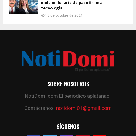
multimillonaria da paso firme a
tecnología...
13 de octubre de 2021
SOBRE NOSOTROS
NotiDomi.com El periodico aplatanao'.
Contáctanos:
notidomi01@gmail.com
SÍGUENOS