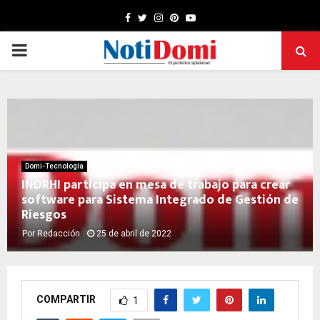
Facebook
Twitter
Instagram
Pinterest
Youtube
PRIMARY
MENU
Domi-Tecnología
INDRHI participa en mesa de trabajo para crear
software para Sistema Integrado de Gestión de
Riesgos
Por
Redacción
25 de abril de 2022
COMPARTIR
1