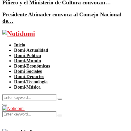
Piñero y el Ministerio de Cultura convocan…
Presidente Abinader convoca al Consejo Nacional
de…
Facebook
Twitter
Instagram
Pinterest
Youtube
Inicio
Domi-Actualidad
Domi-Política
Domi-Mundo
Domi-Económicas
Domi-Sociales
Domi-Deportes
Domi-Tecnología
Domi-Música
Search
Search
for:
Primary
Menu
Search
Search
for: