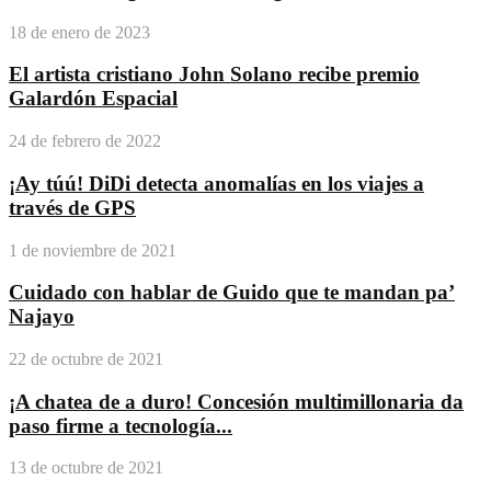
18 de enero de 2023
El artista cristiano John Solano recibe premio
Galardón Espacial
24 de febrero de 2022
¡Ay túú! DiDi detecta anomalías en los viajes a
través de GPS
1 de noviembre de 2021
Cuidado con hablar de Guido que te mandan pa’
Najayo
22 de octubre de 2021
¡A chatea de a duro! Concesión multimillonaria da
paso firme a tecnología...
13 de octubre de 2021