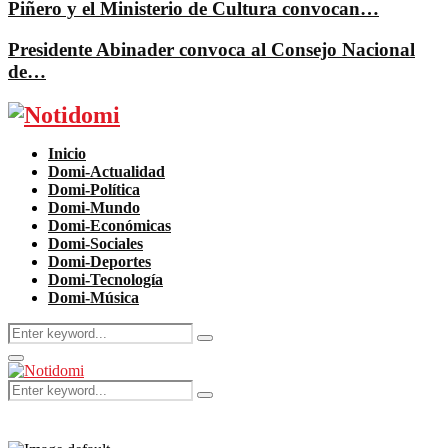
Piñero y el Ministerio de Cultura convocan…
Presidente Abinader convoca al Consejo Nacional
de…
Facebook
Twitter
Instagram
Pinterest
Youtube
Inicio
Domi-Actualidad
Domi-Política
Domi-Mundo
Domi-Económicas
Domi-Sociales
Domi-Deportes
Domi-Tecnología
Domi-Música
Search
Search
for:
Primary
Menu
Search
Search
for: