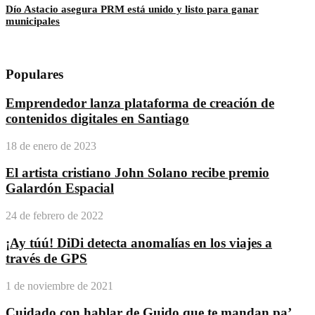
Dío Astacio asegura PRM está unido y listo para ganar
municipales
Populares
Emprendedor lanza plataforma de creación de
contenidos digitales en Santiago
18 de enero de 2023
El artista cristiano John Solano recibe premio
Galardón Espacial
24 de febrero de 2022
¡Ay túú! DiDi detecta anomalías en los viajes a
través de GPS
1 de noviembre de 2021
Cuidado con hablar de Guido que te mandan pa’