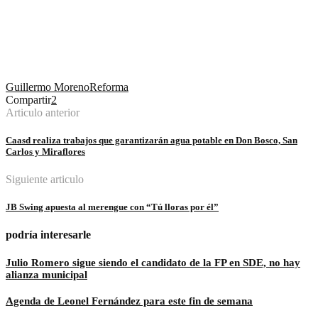
Guillermo Moreno
Reforma
Compartir
2
Articulo anterior
Caasd realiza trabajos que garantizarán agua potable en Don Bosco, San
Carlos y Miraflores
Siguiente articulo
JB Swing apuesta al merengue con “Tú lloras por él”
podría interesarle
Julio Romero sigue siendo el candidato de la FP en SDE, no hay
alianza municipal
Agenda de Leonel Fernández para este fin de semana