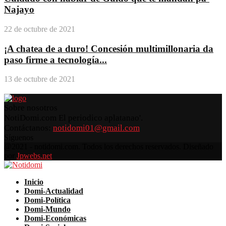
Najayo
22 de octubre de 2021
¡A chatea de a duro! Concesión multimillonaria da
paso firme a tecnología...
13 de octubre de 2021
Sobre nosotros
NotiDomi.com El periodico aplatanao'.
Contáctanos:
notidomi01@gmail.com
Síguenos
Facebook
Twitter
Instagram
Pinterest
Youtube
@2021 - notidomi.com. Todos los derechos reservados. Diseñado
por
Jpwebs.net
Facebook
Twitter
Instagram
Pinterest
Youtube
Inicio
Domi-Actualidad
Domi-Política
Domi-Mundo
Domi-Económicas