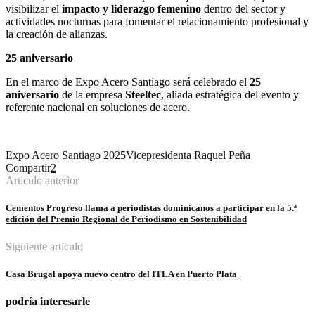
visibilizar el
impacto y liderazgo femenino
dentro del sector y
actividades nocturnas para fomentar el relacionamiento profesional y
la creación de alianzas.
25 aniversario
En el marco de Expo Acero Santiago será celebrado el
25
aniversario
de la empresa
Steeltec
, aliada estratégica del evento y
referente nacional en soluciones de acero.
Expo Acero Santiago 2025
Vicepresidenta Raquel Peña
Compartir
2
Articulo anterior
Cementos Progreso llama a periodistas dominicanos a participar en la 5.ª
edición del Premio Regional de Periodismo en Sostenibilidad
Siguiente articulo
Casa Brugal apoya nuevo centro del ITLA en Puerto Plata
podría interesarle