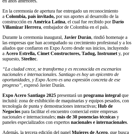
en años anteriores.
En la ceremonia de apertura fue entregado un reconocimiento
a
Colombia, país invitado,
por sus aportes al desarrollo de la
construcción en
América Latina
, el cual fue recibido por
Darío
Villamizar Herrera
, embajador de Colombia en el país.
Durante la ceremonia inaugural,
Javier Durán
, rindió homenaje a
las empresas que han acompañado su crecimiento profesional y a los
aliados que confiaron en Expo Acero desde sus inicios, incluyendo
a
Acero Estrella, Cimet Constructores, Tadug, Instrumet
y, por
supuesto,
Steeltec
.
“La ciudad crece, se transforma y es reconocida en escenarios
nacionales e internacionales. Santiago es hoy un epicentro de
oportunidades, y Expo Acero es una expresión concreta de ese
progreso”,
expresó Javier Durán.
Expo Acero Santiago 2025
presentará un
programa integral
que
incluirá: zona de exhibición de maquinarias y equipos pesados, con
tecnología de punta y demostraciones interactivas;
Hub de
Negocios
para facilitar el encuentro comercial entre empresas
nacionales e internacionales;
más de 30 ponencias técnicas
y
paneles especializados con expertos
nacionales e internacionales
.
Además, la tercera edición del panel
Mujeres de Acero
, que busca