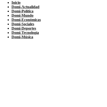
Inicio
Domi-Actualidad
Domi-Política
Domi-Mundo
Domi-Económicas
Domi-Sociales
Domi-Deportes
Domi-Tecnología
Domi-Música