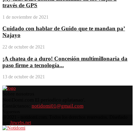
través de GPS
1 de noviembre de 2021
Cuidado con hablar de Guido que te mandan pa’
Najayo
22 de octubre de 2021
¡A chatea de a duro! Concesión multimillonaria da
paso firme a tecnología...
13 de octubre de 2021
Sobre nosotros
NotiDomi.com El periodico aplatanao'.
Contáctanos:
notidomi01@gmail.com
Síguenos
Facebook
Twitter
Instagram
Pinterest
Youtube
@2021 - notidomi.com. Todos los derechos reservados. Diseñado
por
Jpwebs.net
Facebook
Twitter
Instagram
Pinterest
Youtube