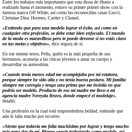
Entre los trabajos más importantes que esta diosa de ébano a
realizado hasta el momento, estuvo su primer primer show con la
famosa marca Off White, así como las reconocidas casas Gucci,
Christian Dior, Hermes, Cartier y Chanel.
«Entiendo que para una modelo lograr el éxito, así como en
cualquier otra profesión, se debe estar bien enfocado. El mundo
de la moda es maravilloso pero te puede devorar si no estás clara
en tus metas y objetivos»
, dice segura de sí.
En ese mismo tenor, Peña, quién es la más pequeña de sus
hermanos, aconseja a las chicas jóvenes a amar su cuerpo y
desarrollar su autoestima.
«Cuando tenía menos edad me acomplejaba por mi estatura,
porque siempre he sido alta y no tenía buena postura. Mi familia
siempre me corregía y tengo una prima que me insistía en que
podría ser modelo. Producto de eso mi madre me llevo a mi
agencia madre Nereyda Bravo, donde empecé el modelaje»
,
detalló.
Una profesión en la cual está emprendedora beldad, entiende que
aún le falta mucho por recorrer.
«Siento que todavía me falta muchísimo por lograr y tengo mucho
más para dar de mí. Planeo seguir trabajando como modelo, así