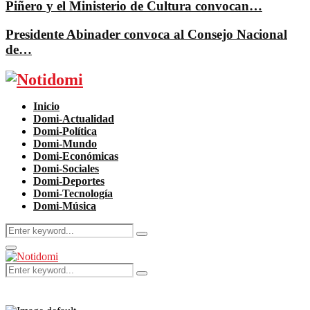
Piñero y el Ministerio de Cultura convocan…
Presidente Abinader convoca al Consejo Nacional
de…
Facebook
Twitter
Instagram
Pinterest
Youtube
Inicio
Domi-Actualidad
Domi-Política
Domi-Mundo
Domi-Económicas
Domi-Sociales
Domi-Deportes
Domi-Tecnología
Domi-Música
Search
Search
for:
Primary
Menu
Search
Search
for: