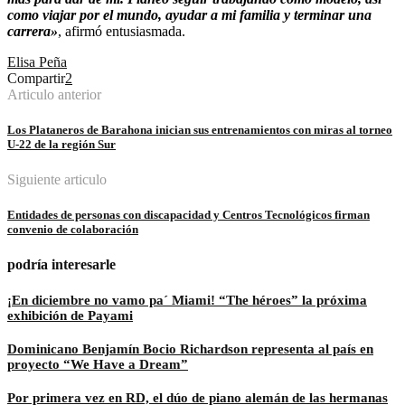
como viajar por el mundo, ayudar a mi familia y terminar una
carrera»
, afirmó entusiasmada.
Elisa Peña
Compartir
2
Articulo anterior
Los Plataneros de Barahona inician sus entrenamientos con miras al torneo
U-22 de la región Sur
Siguiente articulo
Entidades de personas con discapacidad y Centros Tecnológicos firman
convenio de colaboración
podría interesarle
¡En diciembre no vamo pa´ Miami! “The héroes” la próxima
exhibición de Payami
Dominicano Benjamín Bocio Richardson representa al país en
proyecto “We Have a Dream”
Por primera vez en RD, el dúo de piano alemán de las hermanas