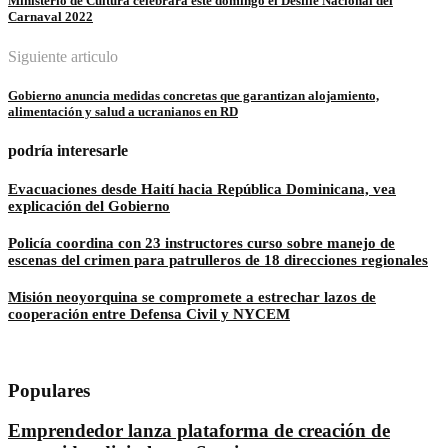
Ministerio de Cultura celebrará este domingo el Desfile Nacional del
Carnaval 2022
Siguiente articulo
Gobierno anuncia medidas concretas que garantizan alojamiento,
alimentación y salud a ucranianos en RD
podría interesarle
Evacuaciones desde Haití hacia República Dominicana, vea
explicación del Gobierno
Policía coordina con 23 instructores curso sobre manejo de
escenas del crimen para patrulleros de 18 direcciones regionales
Misión neoyorquina se compromete a estrechar lazos de
cooperación entre Defensa Civil y NYCEM
Populares
Emprendedor lanza plataforma de creación de