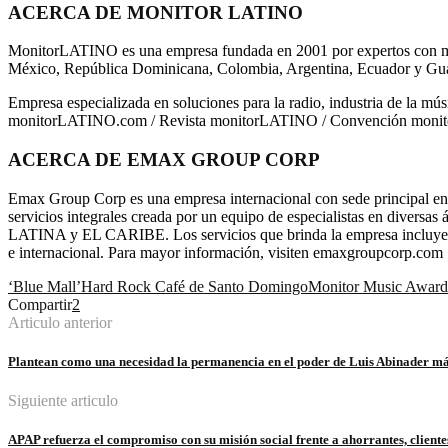
ACERCA DE MONITOR LATINO
MonitorLATINO es una empresa fundada en 2001 por expertos con más 
México, República Dominicana, Colombia, Argentina, Ecuador y Gu
Empresa especializada en soluciones para la radio, industria de la mú
monitorLATINO.com / Revista monitorLATINO / Convención mon
ACERCA DE EMAX GROUP CORP
Emax Group Corp es una empresa internacional con sede principal e
servicios integrales creada por un equipo de especialistas en diver
LATINA y EL CARIBE. Los servicios que brinda la empresa incluyen r
e internacional. Para mayor información, visiten emaxgroupcorp.com
‘Blue Mall’
Hard Rock Café de Santo Domingo
Monitor Music Award
Compartir
2
Articulo anterior
Plantean como una necesidad la permanencia en el poder de Luis Abinader má
Siguiente articulo
APAP refuerza el compromiso con su misión social frente a ahorrantes, client