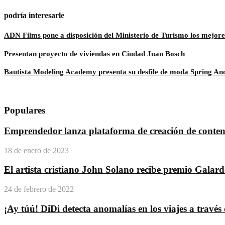
podría interesarle
ADN Films pone a disposición del Ministerio de Turismo los mejor
Presentan proyecto de viviendas en Ciudad Juan Bosch
Bautista Modeling Academy presenta su desfile de moda Spring A
Populares
Emprendedor lanza plataforma de creación de conteni
18 de enero de 2023
El artista cristiano John Solano recibe premio Galar
24 de febrero de 2022
¡Ay túú! DiDi detecta anomalías en los viajes a travé