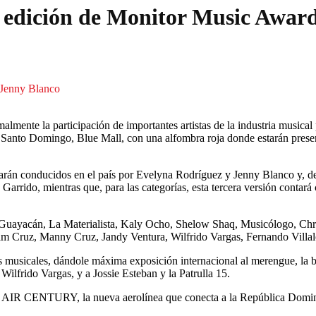
a edición de Monitor Music Awar
 Jenny Blanco
lmente la participación de importantes artistas de la industria musical
Santo Domingo, Blue Mall, con una alfombra roja donde estarán present
arán conducidos en el país por Evelyna Rodríguez y Jenny Blanco y, de
arrido, mientras que, para las categorías, esta tercera versión contar
 Guayacán, La Materialista, Kaly Ocho, Shelow Shaq, Musicólogo, Chr
riam Cruz, Manny Cruz, Jandy Ventura, Wilfrido Vargas, Fernando Vill
 musicales, dándole máxima exposición internacional al merengue, la b
Wilfrido Vargas, y a Jossie Esteban y la Patrulla 15.
 AIR CENTURY, la nueva aerolínea que conecta a la República Dominic