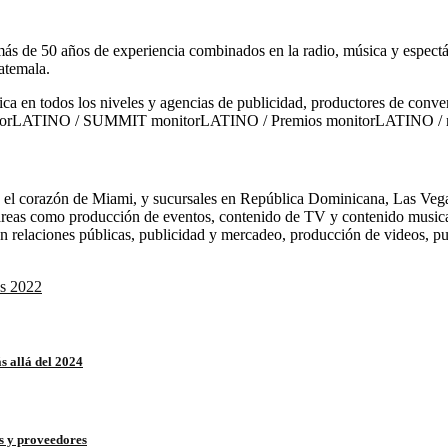
de 50 años de experiencia combinados en la radio, música y espectác
atemala.
sica en todos los niveles y agencias de publicidad, productores de conv
itorLATINO / SUMMIT monitorLATINO / Premios monitorLATINO /
n el corazón de Miami, y sucursales en República Dominicana, Las V
sas áreas como producción de eventos, contenido de TV y contenido mus
elaciones públicas, publicidad y mercadeo, producción de videos, pub
s 2022
s allá del 2024
es y proveedores