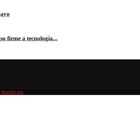
jayo
o firme a tecnología...
r
Jpwebs.net