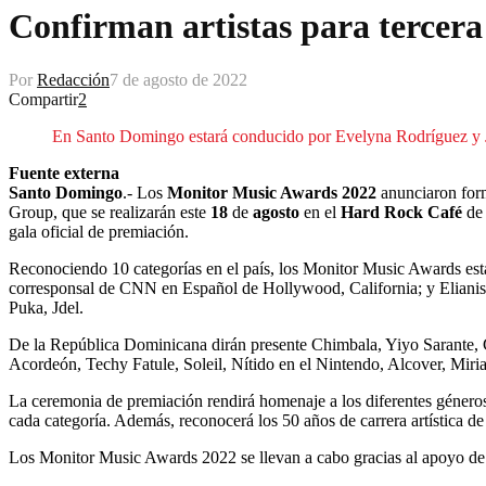
Confirman artistas para tercer
Por
Redacción
7 de agosto de 2022
Compartir
2
En Santo Domingo estará conducido por Evelyna Rodríguez y
Fuente externa
Santo Domingo
.- Los
Monitor Music Awards 2022
anunciaron forma
Group, que se realizarán este
18
de
agosto
en el
Hard Rock Café
de 
gala oficial de premiación.
Reconociendo 10 categorías en el país, los Monitor Music Awards est
corresponsal de CNN en Español de Hollywood, California; y Elianis G
Puka, Jdel.
De la República Dominicana dirán presente Chimbala, Yiyo Sarante,
Acordeón, Techy Fatule, Soleil, Nítido en el Nintendo, Alcover, Mi
La ceremonia de premiación rendirá homenaje a los diferentes géneros
cada categoría. Además, reconocerá los 50 años de carrera artística de 
Los Monitor Music Awards 2022 se llevan a cabo gracias al apoyo de