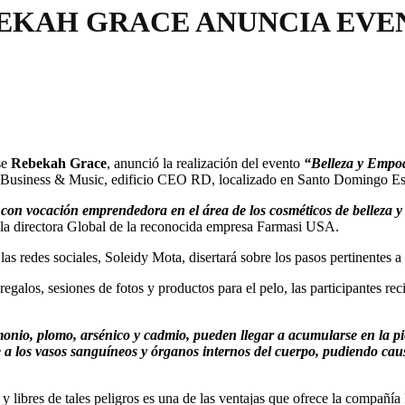
EKAH GRACE ANUNCIA EVEN
se
Rebekah Grace
, anunció la realización del evento
“Belleza y Empo
mo Business & Music, edificio CEO RD, localizado en Santo Domingo Es
 con vocación emprendedora en el área de los cosméticos de belleza
s la directora Global de la reconocida empresa Farmasi USA.
as redes sociales, Soleidy Mota, disertará sobre los pasos pertinentes a
regalos, sesiones de fotos y productos para el pelo, las participantes re
imonio, plomo, arsénico y cadmio, pueden llegar a acumularse en la 
 a los vasos sanguíneos y órganos internos del cuerpo, pudiendo caus
d y libres de tales peligros es una de las ventajas que ofrece la compañ