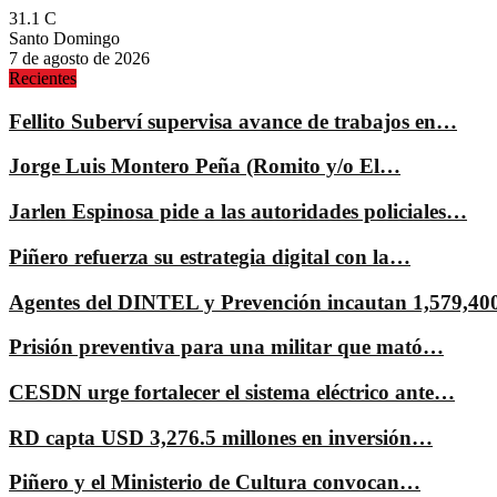
31.1
C
Santo Domingo
7 de agosto de 2026
Recientes
Fellito Suberví supervisa avance de trabajos en…
Jorge Luis Montero Peña (Romito y/o El…
Jarlen Espinosa pide a las autoridades policiales…
Piñero refuerza su estrategia digital con la…
Agentes del DINTEL y Prevención incautan 1,579,4
Prisión preventiva para una militar que mató…
CESDN urge fortalecer el sistema eléctrico ante…
RD capta USD 3,276.5 millones en inversión…
Piñero y el Ministerio de Cultura convocan…