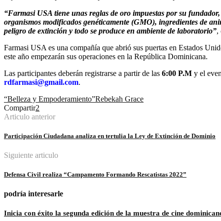
“Farmasi USA tiene unas reglas de oro impuestas por su fundador, e
organismos modificados genéticamente (GMO), ingredientes de anim
peligro de extinción y todo se produce en ambiente de laboratorio”
,
Farmasi USA es una compañía que abrió sus puertas en Estados Unido
este año empezarán sus operaciones en la República Dominicana.
Las participantes deberán registrarse a partir de las
6:00 P.M
y el even
rdfarmasi@gmail.com
.
“Belleza y Empoderamiento”
Rebekah Grace
Compartir
2
Articulo anterior
Participación Ciudadana analiza en tertulia la Ley de Extinción de Dominio
Siguiente articulo
Defensa Civil realiza “Campamento Formando Rescatistas 2022”
podría interesarle
Inicia con éxito la segunda edición de la muestra de cine dominic