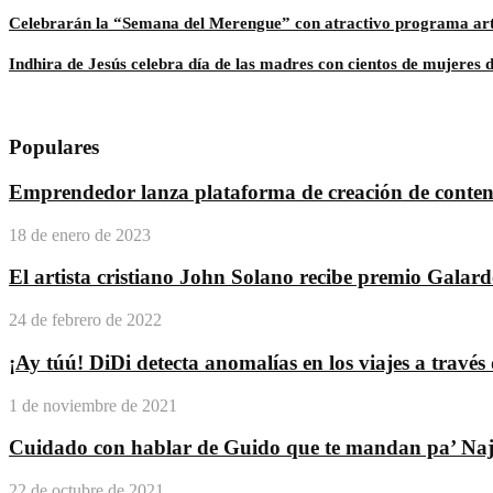
Celebrarán la “Semana del Merengue” con atractivo programa artíst
Indhira de Jesús celebra día de las madres con cientos de mujeres
Populares
Emprendedor lanza plataforma de creación de conteni
18 de enero de 2023
El artista cristiano John Solano recibe premio Galar
24 de febrero de 2022
¡Ay túú! DiDi detecta anomalías en los viajes a travé
1 de noviembre de 2021
Cuidado con hablar de Guido que te mandan pa’ Na
22 de octubre de 2021