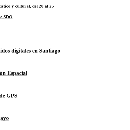
ico y cultural, del 20 al 25
 de SDO
dos digitales en Santiago
dón Espacial
s de GPS
jayo