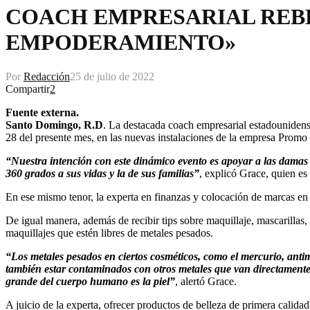
COACH EMPRESARIAL REB
EMPODERAMIENTO»
Por
Redacción
25 de julio de 2022
Compartir
2
Fuente externa.
Santo Domingo, R.D
. La destacada coach empresarial estadouniden
28 del presente mes, en las nuevas instalaciones de la empresa Pro
“Nuestra intención con este dinámico evento es apoyar a las damas
360 grados a sus vidas y la de sus familias”
, explicó Grace, quien e
En ese mismo tenor, la experta en finanzas y colocación de marcas en l
De igual manera, además de recibir tips sobre maquillaje, mascarillas, 
maquillajes que estén libres de metales pesados.
“Los metales pesados en ciertos cosméticos, como el mercurio, ant
también estar contaminados con otros metales que van directamente
grande del cuerpo humano es la piel”
, alertó Grace.
A juicio de la experta, ofrecer productos de belleza de primera calida