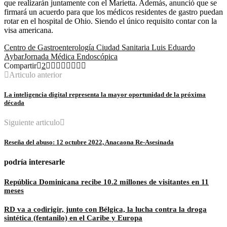
que realizarán juntamente con el Marietta. Además, anunció que se
firmará un acuerdo para que los médicos residentes de gastro puedan
rotar en el hospital de Ohio. Siendo el único requisito contar con la
visa americana.
Centro de Gastroenterología Ciudad Sanitaria Luis Eduardo
Aybar
Jornada Médica Endoscópica
Compartir
2
Articulo anterior
La inteligencia digital representa la mayor oportunidad de la próxima
década
Siguiente articulo
Reseña del abuso: 12 octubre 2022, Anacaona Re-Asesinada
podría interesarle
República Dominicana recibe 10.2 millones de visitantes en 11
meses
RD va a codirigir, junto con Bélgica, la lucha contra la droga
sintética (fentanilo) en el Caribe y Europa