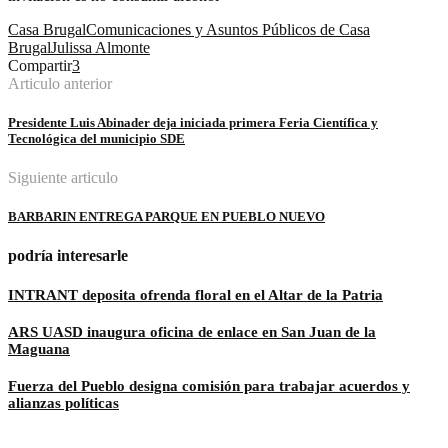
Casa Brugal
Comunicaciones y Asuntos Públicos de Casa
Brugal
Julissa Almonte
Compartir
3
Articulo anterior
Presidente Luis Abinader deja iniciada primera Feria Científica y
Tecnológica del municipio SDE
Siguiente articulo
BARBARIN ENTREGA PARQUE EN PUEBLO NUEVO
podría interesarle
INTRANT deposita ofrenda floral en el Altar de la Patria
ARS UASD inaugura oficina de enlace en San Juan de la
Maguana
Fuerza del Pueblo designa comisión para trabajar acuerdos y
alianzas políticas