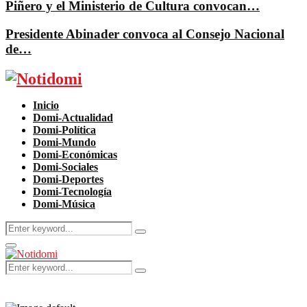
Piñero y el Ministerio de Cultura convocan…
Presidente Abinader convoca al Consejo Nacional
de…
Facebook
Twitter
Instagram
Pinterest
Youtube
Inicio
Domi-Actualidad
Domi-Política
Domi-Mundo
Domi-Económicas
Domi-Sociales
Domi-Deportes
Domi-Tecnología
Domi-Música
Search
Search
for:
Primary
Menu
Search
Search
for: