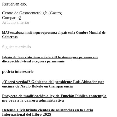
Resuelvan eso.
Centro de Gastroenteroligía (Gastro)
Compartir
2
Articulo anterior
MAP encabeza misión que representa al país en la Cumbre Mundial de
Gobiernos
Siguiente articulo
Iglesia de Jesucristo dona más de 750 bastones para personas con
discapacidad visual o ceguera permanente
podría interesarle
¿Y será verdad? Gobierno del presidente Luis Abinader por
encima de Nayib Bukele en transparencia
Proyecto de modificación a ley de Función Pública contempla
mejoras a la carrera administrativa
Defensa Civil brinda cientos de asistencias en la Feria
Internacional del Libro 2025