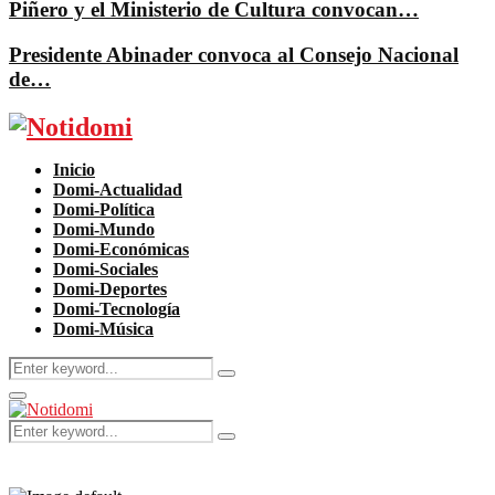
Piñero y el Ministerio de Cultura convocan…
Presidente Abinader convoca al Consejo Nacional
de…
Facebook
Twitter
Instagram
Pinterest
Youtube
Inicio
Domi-Actualidad
Domi-Política
Domi-Mundo
Domi-Económicas
Domi-Sociales
Domi-Deportes
Domi-Tecnología
Domi-Música
Search
Search
for:
Primary
Menu
Search
Search
for: