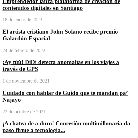
Emprendedor lanza plataforma de creación de
contenidos digitales en Santiago
18 de enero de 2023
El artista cristiano John Solano recibe premio
Galardón Espacial
24 de febrero de 2022
¡Ay túú! DiDi detecta anomalías en los viajes a
través de GPS
1 de noviembre de 2021
Cuidado con hablar de Guido que te mandan pa’
Najayo
22 de octubre de 2021
¡A chatea de a duro! Concesión multimillonaria da
paso firme a tecnología...