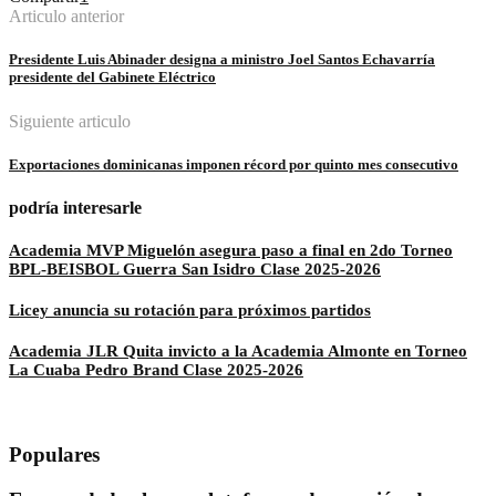
Articulo anterior
Presidente Luis Abinader designa a ministro Joel Santos Echavarría
presidente del Gabinete Eléctrico
Siguiente articulo
Exportaciones dominicanas imponen récord por quinto mes consecutivo
podría interesarle
Academia MVP Miguelón asegura paso a final en 2do Torneo
BPL-BEISBOL Guerra San Isidro Clase 2025-2026
Licey anuncia su rotación para próximos partidos
Academia JLR Quita invicto a la Academia Almonte en Torneo
La Cuaba Pedro Brand Clase 2025-2026
Populares