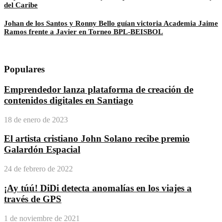
del Caribe
Johan de los Santos y Ronny Bello guían victoria Academia Jaime
Ramos frente a Javier en Torneo BPL-BEISBOL
Populares
Emprendedor lanza plataforma de creación de
contenidos digitales en Santiago
18 de enero de 2023
El artista cristiano John Solano recibe premio
Galardón Espacial
24 de febrero de 2022
¡Ay túú! DiDi detecta anomalías en los viajes a
través de GPS
1 de noviembre de 2021