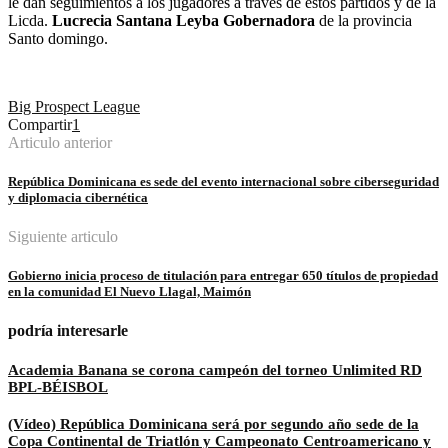
le dan seguimientos a los jugadores a través de estos partidos y de la
Licda.
Lucrecia Santana Leyba Gobernadora
de la provincia
Santo domingo.
Big Prospect League
Compartir
1
Articulo anterior
República Dominicana es sede del evento internacional sobre ciberseguridad
y diplomacia cibernética
Siguiente articulo
Gobierno inicia proceso de titulación para entregar 650 títulos de propiedad
en la comunidad El Nuevo Llagal, Maimón
podría interesarle
Academia Banana se corona campeón del torneo Unlimited RD
BPL-BÉISBOL
(Vídeo) República Dominicana será por segundo año sede de la
Copa Continental de Triatlón y Campeonato Centroamericano y