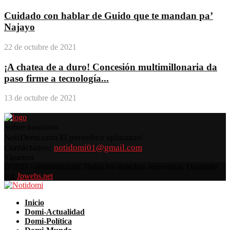
Cuidado con hablar de Guido que te mandan pa’
Najayo
22 de octubre de 2021
¡A chatea de a duro! Concesión multimillonaria da
paso firme a tecnología...
13 de octubre de 2021
Sobre nosotros
NotiDomi.com El periodico aplatanao'.
Contáctanos:
notidomi01@gmail.com
Síguenos
Facebook
Twitter
Instagram
Pinterest
Youtube
@2021 - notidomi.com. Todos los derechos reservados. Diseñado
por
Jpwebs.net
Facebook
Twitter
Instagram
Pinterest
Youtube
Inicio
Domi-Actualidad
Domi-Política