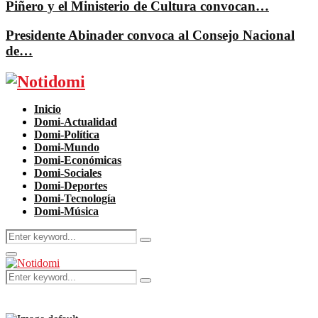
Piñero y el Ministerio de Cultura convocan…
Presidente Abinader convoca al Consejo Nacional
de…
Facebook
Twitter
Instagram
Pinterest
Youtube
Inicio
Domi-Actualidad
Domi-Política
Domi-Mundo
Domi-Económicas
Domi-Sociales
Domi-Deportes
Domi-Tecnología
Domi-Música
Search
Search
for:
Primary
Menu
Search
Search
for: