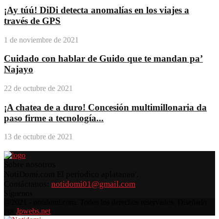
¡Ay túú! DiDi detecta anomalías en los viajes a
través de GPS
1 de noviembre de 2021
Cuidado con hablar de Guido que te mandan pa’
Najayo
22 de octubre de 2021
¡A chatea de a duro! Concesión multimillonaria da
paso firme a tecnología...
13 de octubre de 2021
Sobre nosotros
NotiDomi.com El periodico aplatanao'.
Contáctanos:
notidomi01@gmail.com
Síguenos
Facebook
Twitter
Instagram
Pinterest
Youtube
@2021 - notidomi.com. Todos los derechos reservados. Diseñado
por
Jpwebs.net