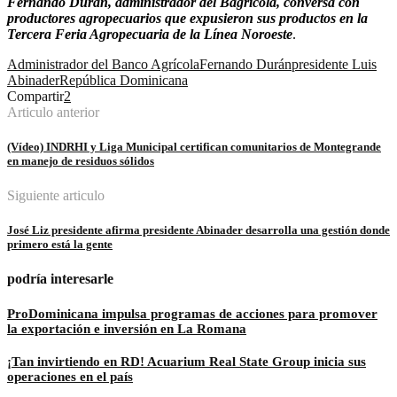
Fernando Durán, administrador del Bagrícola, conversa con
productores agropecuarios que expusieron sus productos en la
Tercera Feria Agropecuaria de la Línea Noroeste
.
Administrador del Banco Agrícola
Fernando Durán
presidente Luis
Abinader
República Dominicana
Compartir
2
Articulo anterior
(Vídeo) INDRHI y Liga Municipal certifican comunitarios de Montegrande
en manejo de residuos sólidos
Siguiente articulo
José Liz presidente afirma presidente Abinader desarrolla una gestión donde
primero está la gente
podría interesarle
ProDominicana impulsa programas de acciones para promover
la exportación e inversión en La Romana
¡Tan invirtiendo en RD! Acuarium Real State Group inicia sus
operaciones en el país